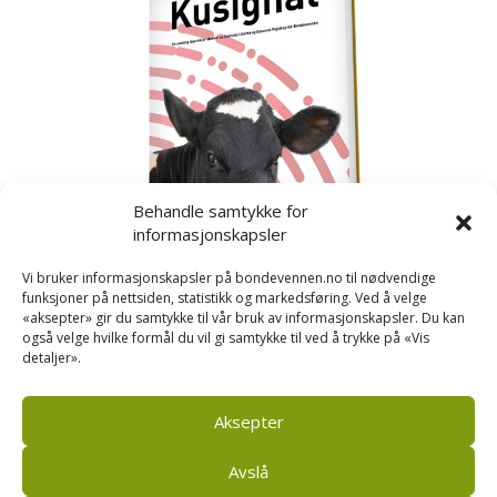
Behandle samtykke for
informasjonskapsler
Vi bruker informasjonskapsler på bondevennen.no til nødvendige
funksjoner på nettsiden, statistikk og markedsføring. Ved å velge
«aksepter» gir du samtykke til vår bruk av informasjonskapsler. Du kan
også velge hvilke formål du vil gi samtykke til ved å trykke på «Vis
detaljer».
Kusignal
Bondevennen har samla den populære serien vår
om kusignal i eit eige hefte.
Aksepter
Avslå