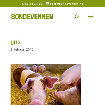
51 88 72 61
post@bondevennen.no
gris
9. februar 2016