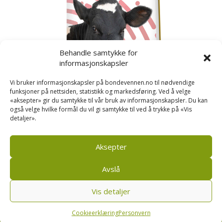
Behandle samtykke for
informasjonskapsler
Vi bruker informasjonskapsler på bondevennen.no til nødvendige
funksjoner på nettsiden, statistikk og markedsføring. Ved å velge
«aksepter» gir du samtykke til vår bruk av informasjonskapsler. Du kan
også velge hvilke formål du vil gi samtykke til ved å trykke på «Vis
detaljer».
Kusignal
Bondevennen har samla den populære serien vår
om kusignal i eit eige hefte.
Aksepter
Avslå
Vis detaljer
Bondevennen SA, Pb 208, sentrum, 4001 Stavanger
|
Personvern og cookies regler
Cookieerklæring
Personvern