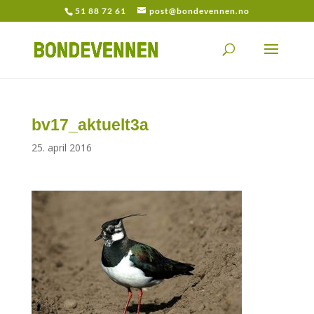
51 88 72 61
post@bondevennen.no
bv17_aktuelt3a
25. april 2016