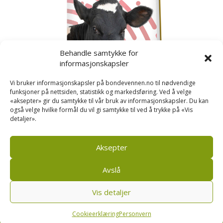
Behandle samtykke for
informasjonskapsler
Vi bruker informasjonskapsler på bondevennen.no til nødvendige
funksjoner på nettsiden, statistikk og markedsføring. Ved å velge
«aksepter» gir du samtykke til vår bruk av informasjonskapsler. Du kan
også velge hvilke formål du vil gi samtykke til ved å trykke på «Vis
detaljer».
Kusignal
Bondevennen har samla den populære serien vår
om kusignal i eit eige hefte.
Aksepter
Avslå
Vis detaljer
Bondevennen SA, Pb 208, sentrum, 4001 Stavanger
|
Personvern og cookies regler
Cookieerklæring
Personvern