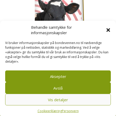
Behandle samtykke for
informasjonskapsler
Vi bruker informasjonskapsler på bondevennen.no til nødvendige
funksjoner på nettsiden, statistikk og markedsføring. Ved å velge
«aksepter» gir du samtykke til vår bruk av informasjonskapsler. Du kan
også velge hvilke formål du vil gi samtykke til ved å trykke på «Vis
detaljer».
Kusignal
Bondevennen har samla den populære serien vår
om kusignal i eit eige hefte.
Aksepter
Avslå
Vis detaljer
Bondevennen SA, Pb 208, sentrum, 4001 Stavanger
|
Personvern og cookies regler
Cookieerklæring
Personvern