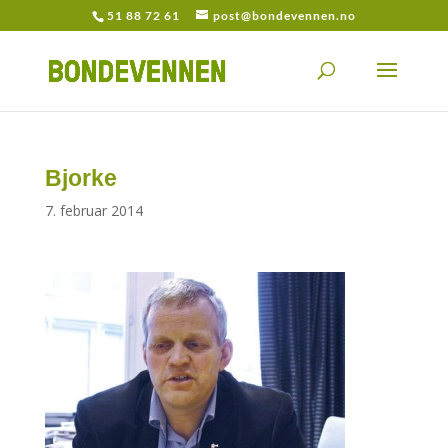
51 88 72 61
post@bondevennen.no
Bjorke
7. februar 2014