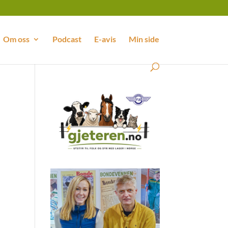
Om oss
Podcast
E-avis
Min side