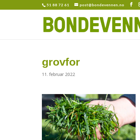
51 88 72 61
post@bondevennen.no
grovfor
11. februar 2022