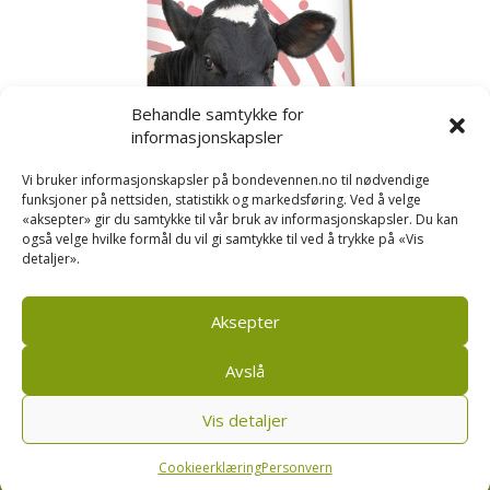
Behandle samtykke for
informasjonskapsler
Vi bruker informasjonskapsler på bondevennen.no til nødvendige
funksjoner på nettsiden, statistikk og markedsføring. Ved å velge
«aksepter» gir du samtykke til vår bruk av informasjonskapsler. Du kan
også velge hvilke formål du vil gi samtykke til ved å trykke på «Vis
detaljer».
Kusignal
Bondevennen har samla den populære serien vår
om kusignal i eit eige hefte.
Aksepter
Avslå
Vis detaljer
Bondevennen SA, Pb 208, sentrum, 4001 Stavanger
|
Personvern og cookies regler
Cookieerklæring
Personvern