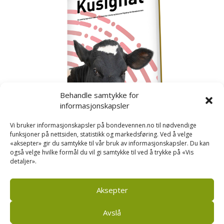
Behandle samtykke for
informasjonskapsler
Vi bruker informasjonskapsler på bondevennen.no til nødvendige
funksjoner på nettsiden, statistikk og markedsføring. Ved å velge
«aksepter» gir du samtykke til vår bruk av informasjonskapsler. Du kan
også velge hvilke formål du vil gi samtykke til ved å trykke på «Vis
detaljer».
Kusignal
Bondevennen har samla den populære serien vår
om kusignal i eit eige hefte.
Aksepter
Avslå