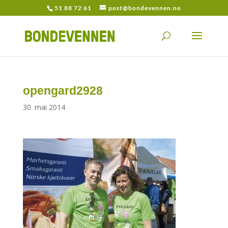
51 88 72 61
post@bondevennen.no
opengard2928
30. mai 2014