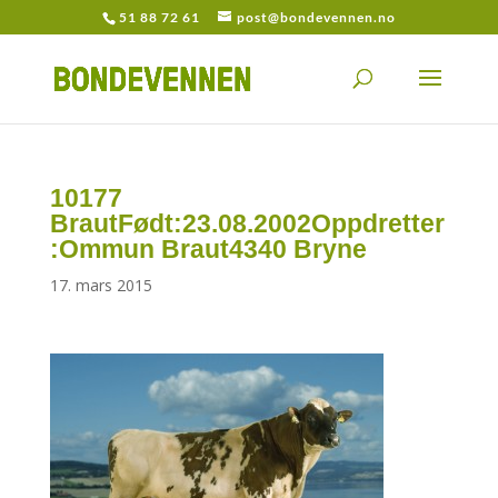
51 88 72 61
post@bondevennen.no
10177
BrautFødt:23.08.2002Oppdretter
:Ommun Braut4340 Bryne
17. mars 2015