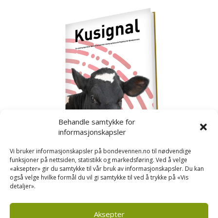
Behandle samtykke for
informasjonskapsler
Vi bruker informasjonskapsler på bondevennen.no til nødvendige
funksjoner på nettsiden, statistikk og markedsføring. Ved å velge
«aksepter» gir du samtykke til vår bruk av informasjonskapsler. Du kan
også velge hvilke formål du vil gi samtykke til ved å trykke på «Vis
detaljer».
Kusignal
Bondevennen har samla den populære serien vår
om kusignal i eit eige hefte.
Aksepter