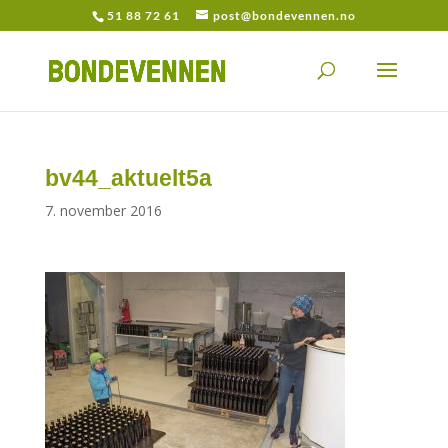
51 88 72 61
post@bondevennen.no
bv44_aktuelt5a
7. november 2016