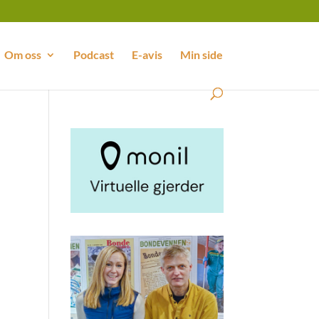
Om oss
Podcast
E-avis
Min side