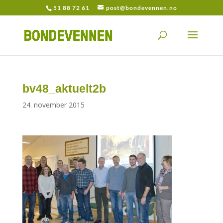
51 88 72 61
post@bondevennen.no
bv48_aktuelt2b
24. november 2015