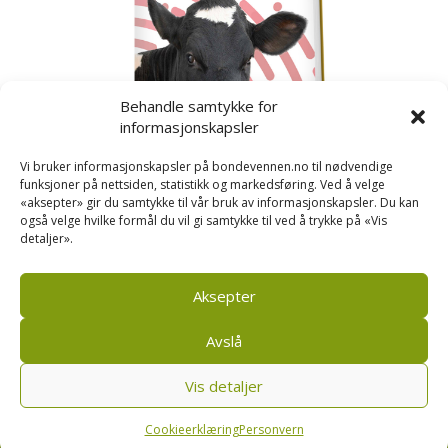
Behandle samtykke for
informasjonskapsler
Vi bruker informasjonskapsler på bondevennen.no til nødvendige
funksjoner på nettsiden, statistikk og markedsføring. Ved å velge
«aksepter» gir du samtykke til vår bruk av informasjonskapsler. Du kan
også velge hvilke formål du vil gi samtykke til ved å trykke på «Vis
detaljer».
Kusignal
Bondevennen har samla den populære serien vår
om kusignal i eit eige hefte.
Aksepter
Avslå
Vis detaljer
Bondevennen SA, Pb 208, sentrum, 4001 Stavanger
|
Personvern og cookies regler
Cookieerklæring
Personvern