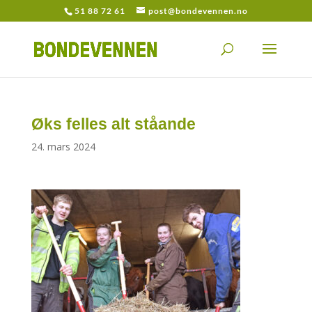
51 88 72 61
post@bondevennen.no
Øks felles alt ståande
24. mars 2024