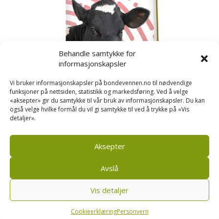
Behandle samtykke for
informasjonskapsler
Vi bruker informasjonskapsler på bondevennen.no til nødvendige
funksjoner på nettsiden, statistikk og markedsføring. Ved å velge
«aksepter» gir du samtykke til vår bruk av informasjonskapsler. Du kan
også velge hvilke formål du vil gi samtykke til ved å trykke på «Vis
detaljer».
Kusignal
Bondevennen har samla den populære serien vår
om kusignal i eit eige hefte.
Aksepter
Avslå
Vis detaljer
Bondevennen SA, Pb 208, sentrum, 4001 Stavanger
|
Personvern og cookies regler
Cookieerklæring
Personvern