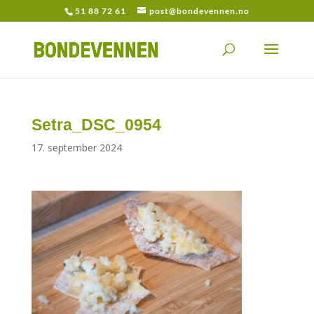
51 88 72 61
post@bondevennen.no
Setra_DSC_0954
17. september 2024