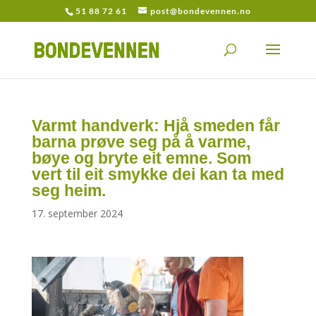
51 88 72 61
post@bondevennen.no
Varmt handverk: Hjå smeden får
barna prøve seg på å varme,
bøye og bryte eit emne. Som
vert til eit smykke dei kan ta med
seg heim.
17. september 2024