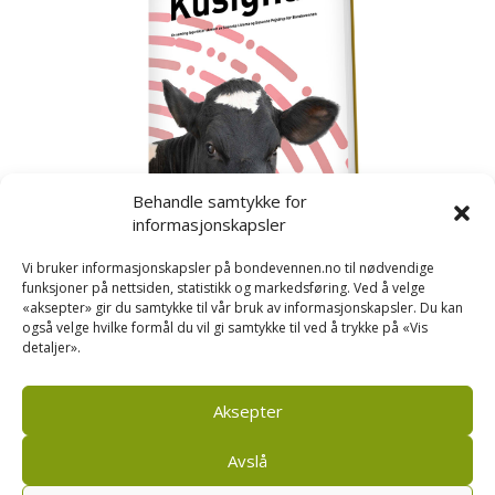
Behandle samtykke for
informasjonskapsler
Vi bruker informasjonskapsler på bondevennen.no til nødvendige
funksjoner på nettsiden, statistikk og markedsføring. Ved å velge
«aksepter» gir du samtykke til vår bruk av informasjonskapsler. Du kan
også velge hvilke formål du vil gi samtykke til ved å trykke på «Vis
detaljer».
Kusignal
Bondevennen har samla den populære serien vår
om kusignal i eit eige hefte.
Aksepter
Avslå