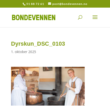
51 88 72 61
post@bondevennen.no
Dyrskun_DSC_0103
1. oktober 2025