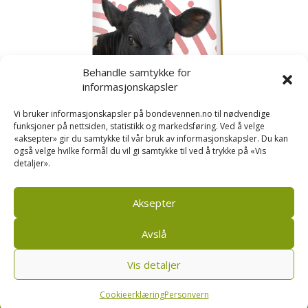
Behandle samtykke for
informasjonskapsler
Vi bruker informasjonskapsler på bondevennen.no til nødvendige
funksjoner på nettsiden, statistikk og markedsføring. Ved å velge
«aksepter» gir du samtykke til vår bruk av informasjonskapsler. Du kan
også velge hvilke formål du vil gi samtykke til ved å trykke på «Vis
detaljer».
Kusignal
Bondevennen har samla den populære serien vår
om kusignal i eit eige hefte.
Aksepter
Avslå
Vis detaljer
Bondevennen SA, Pb 208, sentrum, 4001 Stavanger
|
Personvern og cookies regler
Cookieerklæring
Personvern