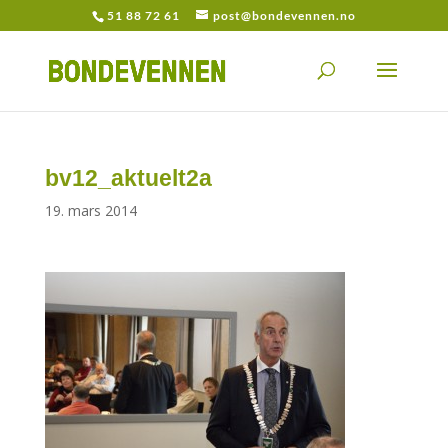
51 88 72 61
post@bondevennen.no
bv12_aktuelt2a
19. mars 2014