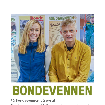
Få Bondevennen på øyra!