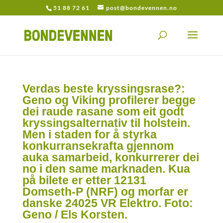
51 88 72 61
post@bondevennen.no
Verdas beste kryssingsrase?:
Geno og Viking profilerer begge
dei raude rasane som eit godt
kryssingsalternativ til holstein.
Men i staden for å styrka
konkurransekrafta gjennom
auka samarbeid, konkurrerer dei
no i den same marknaden. Kua
på bilete er etter 12131
Domseth-P (NRF) og morfar er
danske 24025 VR Elektro. Foto:
Geno / Els Korsten.