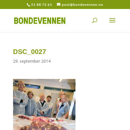
51 88 72 61
post@bondevennen.no
DSC_0027
29. september 2014