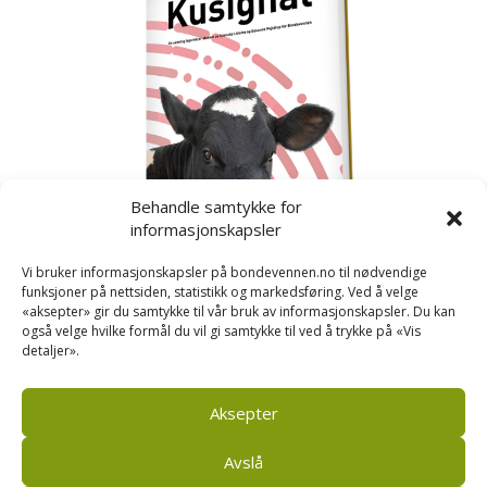
Behandle samtykke for
informasjonskapsler
Vi bruker informasjonskapsler på bondevennen.no til nødvendige
funksjoner på nettsiden, statistikk og markedsføring. Ved å velge
«aksepter» gir du samtykke til vår bruk av informasjonskapsler. Du kan
også velge hvilke formål du vil gi samtykke til ved å trykke på «Vis
detaljer».
Kusignal
Bondevennen har samla den populære serien vår
om kusignal i eit eige hefte.
Aksepter
Avslå