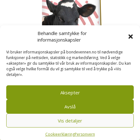
Behandle samtykke for
informasjonskapsler
Vi bruker informasjonskapsler på bondevennen.no til nødvendige
funksjoner på nettsiden, statistikk og markedsføring. Ved å velge
«aksepter» gir du samtykke til vår bruk av informasjonskapsler. Du kan
også velge hvilke formål du vil gi samtykke til ved å trykke på «Vis
detaljer».
Kusignal
Bondevennen har samla den populære serien vår
om kusignal i eit eige hefte.
Aksepter
Avslå
Vis detaljer
Bondevennen SA, Pb 208, sentrum, 4001 Stavanger
|
Personvern og cookies regler
Cookieerklæring
Personvern