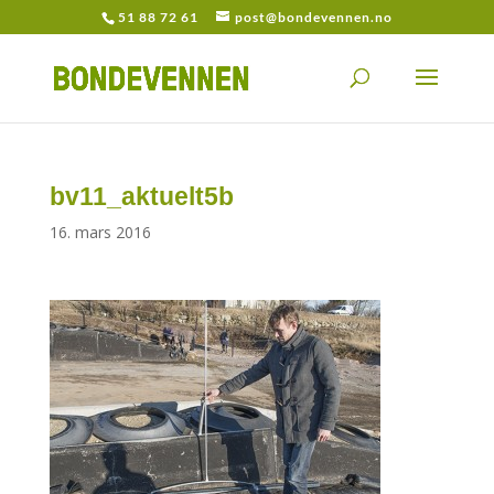
51 88 72 61
post@bondevennen.no
bv11_aktuelt5b
16. mars 2016