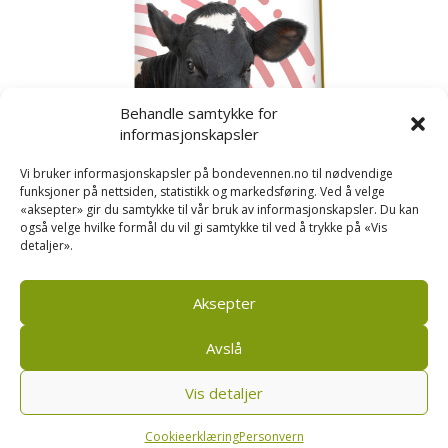
Behandle samtykke for
informasjonskapsler
Vi bruker informasjonskapsler på bondevennen.no til nødvendige
funksjoner på nettsiden, statistikk og markedsføring. Ved å velge
«aksepter» gir du samtykke til vår bruk av informasjonskapsler. Du kan
også velge hvilke formål du vil gi samtykke til ved å trykke på «Vis
detaljer».
Kusignal
Bondevennen har samla den populære serien vår
om kusignal i eit eige hefte.
Aksepter
Avslå
Vis detaljer
Bondevennen SA, Pb 208, sentrum, 4001 Stavanger
|
Personvern og cookies regler
Cookieerklæring
Personvern