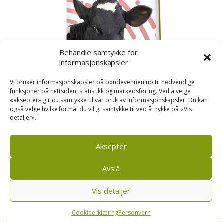
Behandle samtykke for
informasjonskapsler
Vi bruker informasjonskapsler på bondevennen.no til nødvendige
funksjoner på nettsiden, statistikk og markedsføring. Ved å velge
«aksepter» gir du samtykke til vår bruk av informasjonskapsler. Du kan
også velge hvilke formål du vil gi samtykke til ved å trykke på «Vis
detaljer».
Kusignal
Bondevennen har samla den populære serien vår
om kusignal i eit eige hefte.
Aksepter
Avslå
Vis detaljer
Bondevennen SA, Pb 208, sentrum, 4001 Stavanger
|
Personvern og cookies regler
Cookieerklæring
Personvern