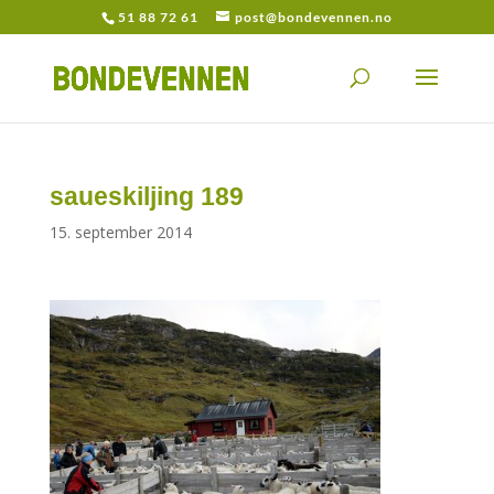
51 88 72 61
post@bondevennen.no
saueskiljing 189
15. september 2014