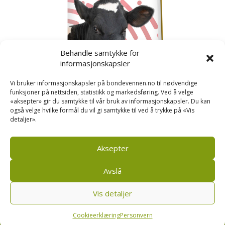
Behandle samtykke for
informasjonskapsler
Vi bruker informasjonskapsler på bondevennen.no til nødvendige
funksjoner på nettsiden, statistikk og markedsføring. Ved å velge
«aksepter» gir du samtykke til vår bruk av informasjonskapsler. Du kan
også velge hvilke formål du vil gi samtykke til ved å trykke på «Vis
detaljer».
Kusignal
Bondevennen har samla den populære serien vår
om kusignal i eit eige hefte.
Aksepter
Avslå
Vis detaljer
Bondevennen SA, Pb 208, sentrum, 4001 Stavanger
|
Personvern og cookies regler
Cookieerklæring
Personvern