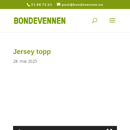
51 88 72 61
post@bondevennen.no
Jersey topp
28. mai 2025
Videoavspiller