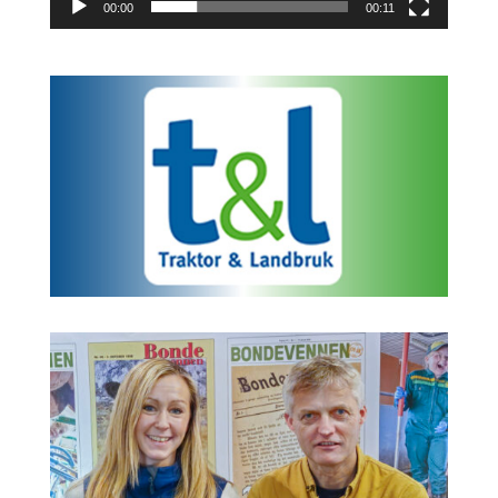
00:00
00:11