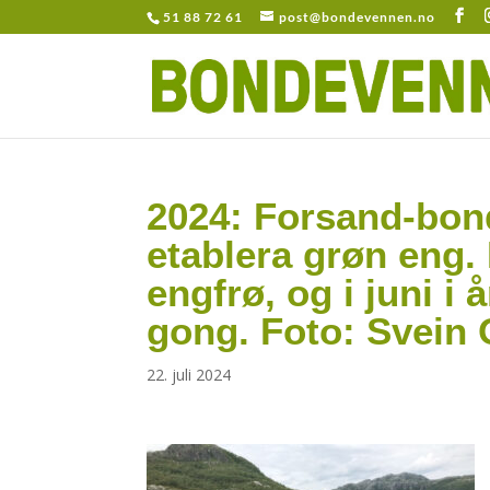
51 88 72 61
post@bondevennen.no
2024: Forsand-bond
etablera grøn eng.
engfrø, og i juni i 
gong. Foto: Svein 
22. juli 2024