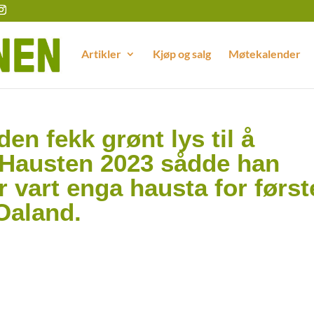
Artikler
Kjøp og salg
Møtekalender
en fekk grønt lys til å
 Hausten 2023 sådde han
år vart enga hausta for først
Oaland.