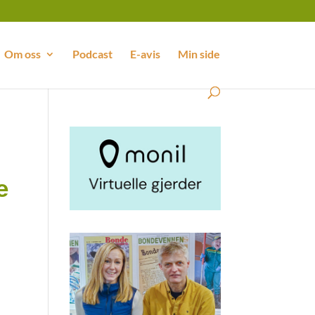
Om oss
Podcast
E-avis
Min side
e