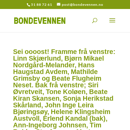
51 88 72 61
post@bondevennen.no
Sei oooost! Framme frå venstre:
Linn Skjærlund, Bjørn Mikael
Nordgård-Melander, Hans
Haugstad Avdem, Mathilde
Grimsby og Beate Flugheim
Neset. Bak frå venstre; Siri
Øvretveit, Tone Koløen, Beate
Kiran Skansen, Sonja Herikstad
Skårland, John Inge Leira
Bjøringsøy, Helene Klingsheim
Austvoll, Erlend Kandal (bak),
Ann-Ingeborg Johnsen, Tim