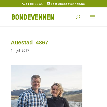
51 88 72 61
post@bondevennen.no
Auestad_4867
14. juli 2017