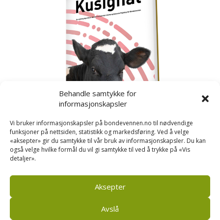
Behandle samtykke for
informasjonskapsler
Vi bruker informasjonskapsler på bondevennen.no til nødvendige
funksjoner på nettsiden, statistikk og markedsføring. Ved å velge
«aksepter» gir du samtykke til vår bruk av informasjonskapsler. Du kan
også velge hvilke formål du vil gi samtykke til ved å trykke på «Vis
detaljer».
Kusignal
Bondevennen har samla den populære serien vår
om kusignal i eit eige hefte.
Aksepter
Avslå