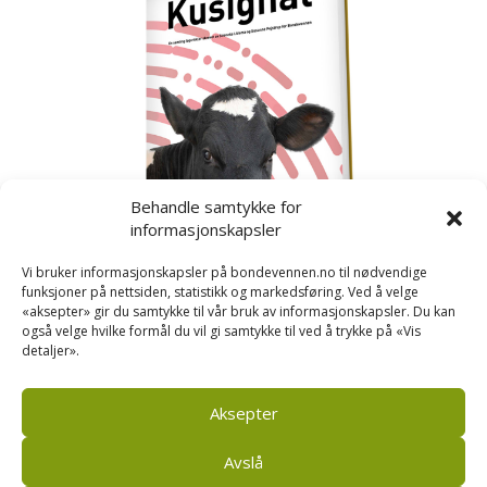
Behandle samtykke for
informasjonskapsler
Vi bruker informasjonskapsler på bondevennen.no til nødvendige
funksjoner på nettsiden, statistikk og markedsføring. Ved å velge
«aksepter» gir du samtykke til vår bruk av informasjonskapsler. Du kan
også velge hvilke formål du vil gi samtykke til ved å trykke på «Vis
detaljer».
Kusignal
Bondevennen har samla den populære serien vår
om kusignal i eit eige hefte.
Aksepter
Avslå