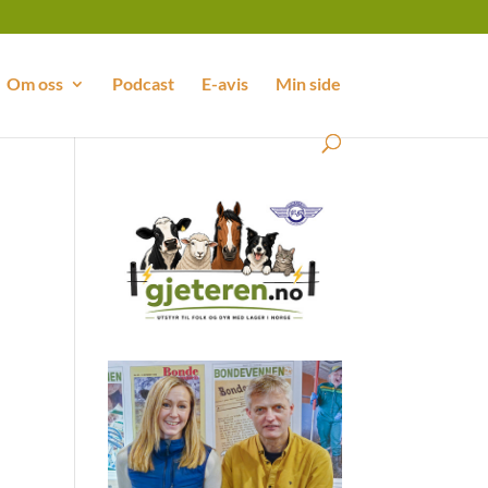
Om oss
Podcast
E-avis
Min side