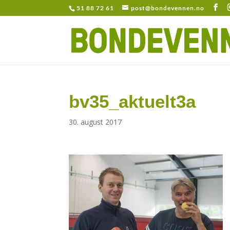
51 88 72 61
post@bondevennen.no
bv35_aktuelt3a
30. august 2017