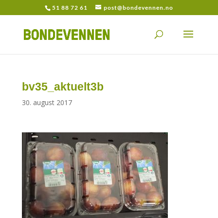
51 88 72 61
post@bondevennen.no
bv35_aktuelt3b
30. august 2017