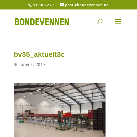
51 88 72 61
post@bondevennen.no
bv35_aktuelt3c
30. august 2017