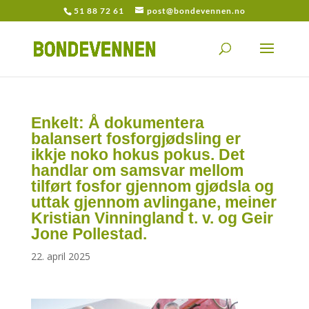
51 88 72 61
post@bondevennen.no
Enkelt: Å dokumentera
balansert fosforgjødsling er
ikkje noko hokus pokus. Det
handlar om samsvar mellom
tilført fosfor gjennom gjødsla og
uttak gjennom avlingane, meiner
Kristian Vinningland t. v. og Geir
Jone Pollestad.
22. april 2025