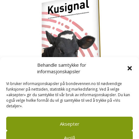
Behandle samtykke for
informasjonskapsler
Vi bruker informasjonskapsler på bondevennen.no til nødvendige
funksjoner på nettsiden, statistikk og markedsføring. Ved å velge
«aksepter» gir du samtykke til vår bruk av informasjonskapsler. Du kan
også velge hvilke formål du vil gi samtykke til ved å trykke på «Vis
detaljer».
Kusignal
Bondevennen har samla den populære serien vår
om kusignal i eit eige hefte.
Aksepter
Avslå