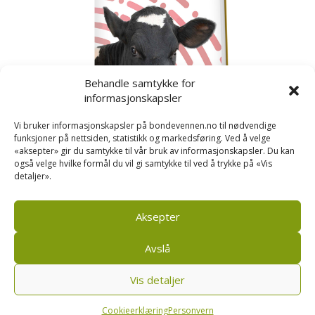
Behandle samtykke for
informasjonskapsler
Vi bruker informasjonskapsler på bondevennen.no til nødvendige
funksjoner på nettsiden, statistikk og markedsføring. Ved å velge
«aksepter» gir du samtykke til vår bruk av informasjonskapsler. Du kan
også velge hvilke formål du vil gi samtykke til ved å trykke på «Vis
detaljer».
Kusignal
Bondevennen har samla den populære serien vår
om kusignal i eit eige hefte.
Aksepter
Avslå
Vis detaljer
Bondevennen AS, Pb 208, sentrum, 4001 Stavanger
|
Personvern og cookies regler
Cookieerklæring
Personvern