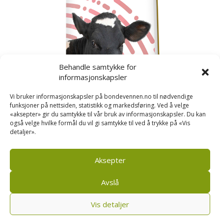
Behandle samtykke for
informasjonskapsler
Vi bruker informasjonskapsler på bondevennen.no til nødvendige
funksjoner på nettsiden, statistikk og markedsføring. Ved å velge
«aksepter» gir du samtykke til vår bruk av informasjonskapsler. Du kan
også velge hvilke formål du vil gi samtykke til ved å trykke på «Vis
detaljer».
Kusignal
Bondevennen har samla den populære serien vår
om kusignal i eit eige hefte.
Aksepter
Avslå
Vis detaljer
Bondevennen SA, Pb 208, sentrum, 4001 Stavanger