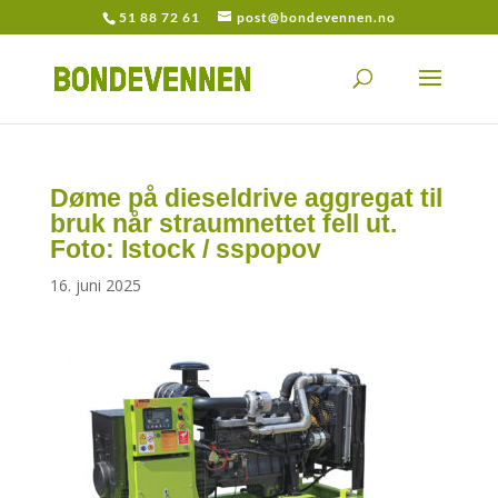
51 88 72 61
post@bondevennen.no
Døme på dieseldrive aggregat til
bruk når straumnettet fell ut.
Foto: Istock / sspopov
16. juni 2025