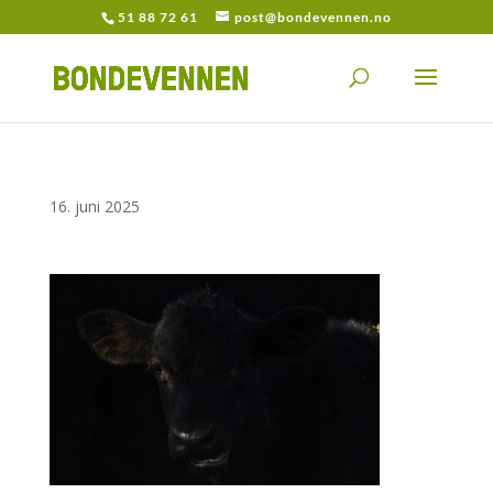
51 88 72 61
post@bondevennen.no
16. juni 2025