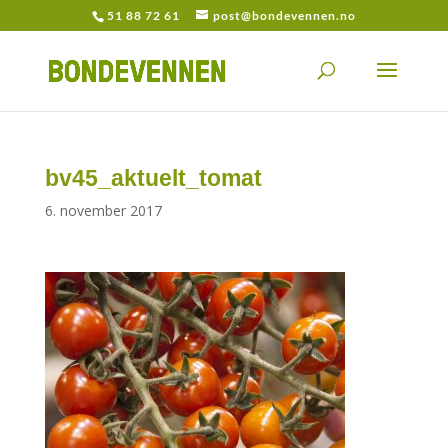
51 88 72 61
post@bondevennen.no
bv45_aktuelt_tomat
6. november 2017