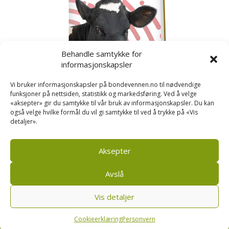
Behandle samtykke for
informasjonskapsler
Vi bruker informasjonskapsler på bondevennen.no til nødvendige
funksjoner på nettsiden, statistikk og markedsføring. Ved å velge
«aksepter» gir du samtykke til vår bruk av informasjonskapsler. Du kan
også velge hvilke formål du vil gi samtykke til ved å trykke på «Vis
detaljer».
Kusignal
Bondevennen har samla den populære serien vår
om kusignal i eit eige hefte.
Aksepter
Avslå
Vis detaljer
Bondevennen SA, Pb 208, sentrum, 4001 Stavanger
|
Personvern og cookies regler
Cookieerklæring
Personvern