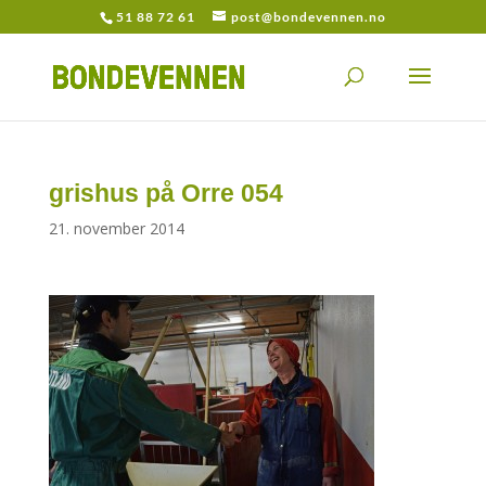
51 88 72 61
post@bondevennen.no
grishus på Orre 054
21. november 2014