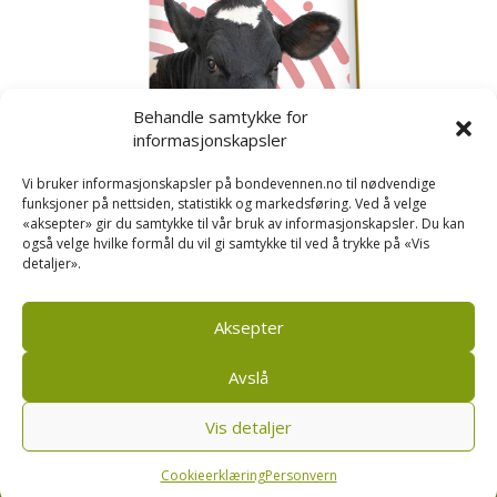
Behandle samtykke for
informasjonskapsler
Vi bruker informasjonskapsler på bondevennen.no til nødvendige
funksjoner på nettsiden, statistikk og markedsføring. Ved å velge
«aksepter» gir du samtykke til vår bruk av informasjonskapsler. Du kan
også velge hvilke formål du vil gi samtykke til ved å trykke på «Vis
detaljer».
Kusignal
Bondevennen har samla den populære serien vår
om kusignal i eit eige hefte.
Aksepter
Avslå
Vis detaljer
Bondevennen SA, Pb 208, sentrum, 4001 Stavanger
|
Personvern og cookies regler
Cookieerklæring
Personvern