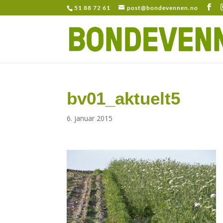
51 88 72 61
post@bondevennen.no
bv01_aktuelt5
6. januar 2015