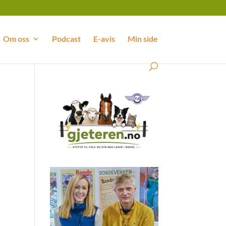
Om oss
Podcast
E-avis
Min side