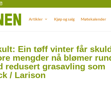
Artikler
Kjøp og salg
Møtekalender
kult: Ein tøff vinter får skul
store mengder nå blømer run
 redusert grasavling som
ck / Larison