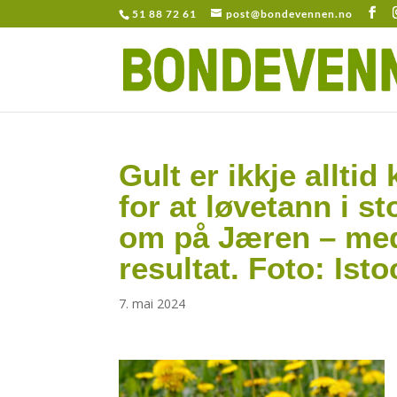
51 88 72 61
post@bondevennen.no
Gult er ikkje alltid 
for at løvetann i 
om på Jæren – med
resultat. Foto: Isto
7. mai 2024