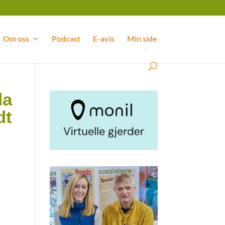
Om oss
Podcast
E-avis
Min side
da
dt