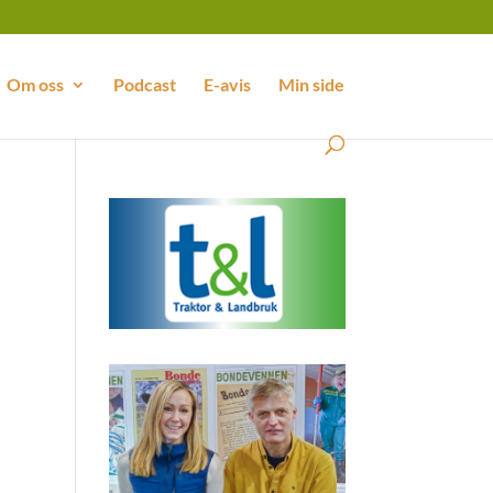
Om oss
Podcast
E-avis
Min side