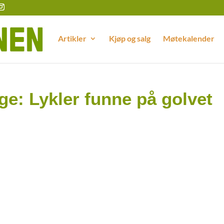
Artikler
Kjøp og salg
Møtekalender
e: Lykler funne på golvet