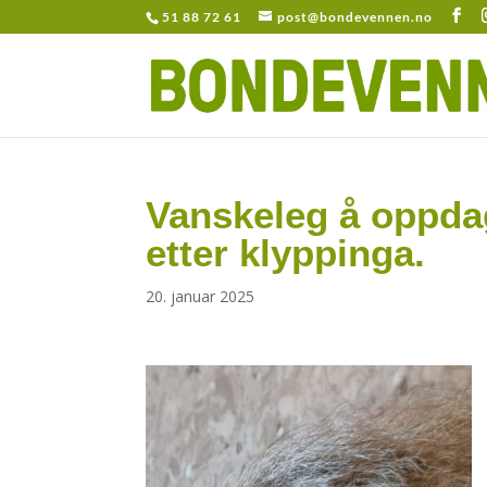
51 88 72 61
post@bondevennen.no
Vanskeleg å oppdag
etter klyppinga.
20. januar 2025