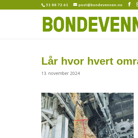
51 88 72 61
post@bondevennen.no
Lår hvor hvert omr
13. november 2024