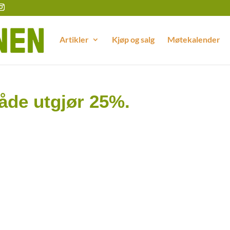
Artikler
Kjøp og salg
Møtekalender
åde utgjør 25%.