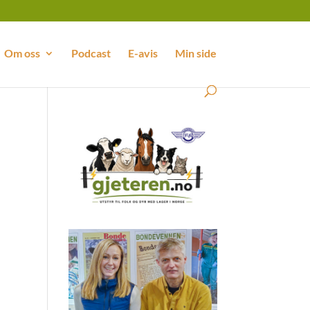
Om oss
Podcast
E-avis
Min side