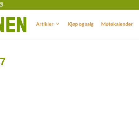
Artikler
Kjøp og salg
Møtekalender
7