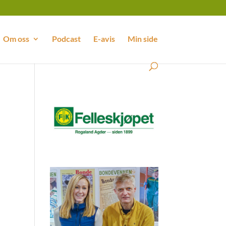
Om oss
Podcast
E-avis
Min side