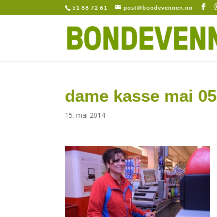
51 88 72 61
post@bondevennen.no
dame kasse mai 05
15. mai 2014