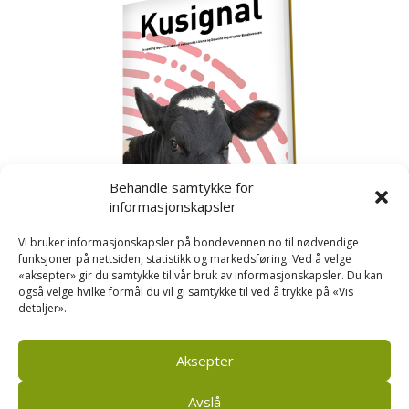
Behandle samtykke for
informasjonskapsler
Vi bruker informasjonskapsler på bondevennen.no til nødvendige
funksjoner på nettsiden, statistikk og markedsføring. Ved å velge
«aksepter» gir du samtykke til vår bruk av informasjonskapsler. Du kan
også velge hvilke formål du vil gi samtykke til ved å trykke på «Vis
detaljer».
Kusignal
Bondevennen har samla den populære serien vår
om kusignal i eit eige hefte.
Aksepter
Avslå