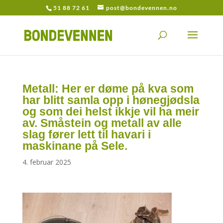
51 88 72 61
post@bondevennen.no
Metall: Her er døme på kva som
har blitt samla opp i hønegjødsla
og som dei helst ikkje vil ha meir
av. Småstein og metall av alle
slag fører lett til havari i
maskinane på Sele.
4. februar 2025