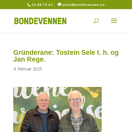
51 88 72 61
post@bondevennen.no
Gründerane: Tostein Sele t. h. og
Jan Rege.
4. februar 2025