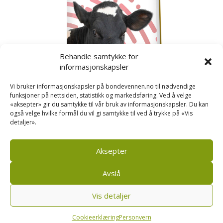
Behandle samtykke for
informasjonskapsler
Vi bruker informasjonskapsler på bondevennen.no til nødvendige
funksjoner på nettsiden, statistikk og markedsføring. Ved å velge
«aksepter» gir du samtykke til vår bruk av informasjonskapsler. Du kan
også velge hvilke formål du vil gi samtykke til ved å trykke på «Vis
detaljer».
Kusignal
Bondevennen har samla den populære serien vår
om kusignal i eit eige hefte.
Aksepter
Avslå
Vis detaljer
Bondevennen SA, Pb 208, sentrum, 4001 Stavanger
|
Personvern og cookies regler
Cookieerklæring
Personvern