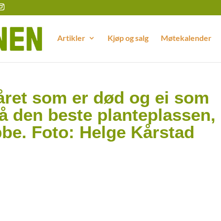
Artikler
Kjøp og salg
Møtekalender
råret som er død og ei som
på den beste planteplassen,
bbe. Foto: Helge Kårstad