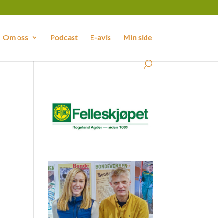
Om oss
Podcast
E-avis
Min side