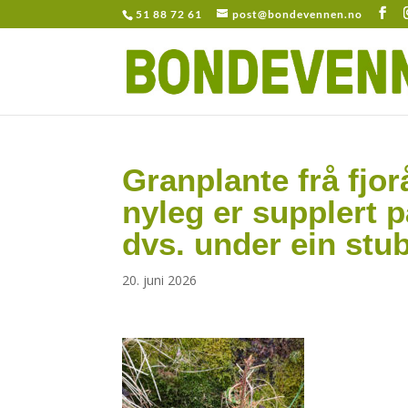
51 88 72 61
post@bondevennen.no
Granplante frå fjo
nyleg er supplert 
dvs. under ein stu
20. juni 2026