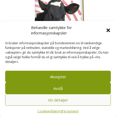
Behandle samtykke for
informasjonskapsler
Vi bruker informasjonskapsler på bondevennen.no til nødvendige
funksjoner på nettsiden, statistikk og markedsføring. Ved å velge
«aksepter» gir du samtykke til vår bruk av informasjonskapsler. Du kan
også velge hvilke formål du vil gi samtykke til ved å trykke på «Vis
detaljer».
Kusignal
Bondevennen har samla den populære serien vår
om kusignal i eit eige hefte.
Aksepter
Avslå
Vis detaljer
Bondevennen SA, Pb 208, sentrum, 4001 Stavanger
|
Personvern og cookies regler
Cookieerklæring
Personvern