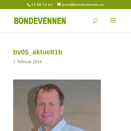
51 88 72 61
post@bondevennen.no
bv05_aktuelt1b
1. februar 2016