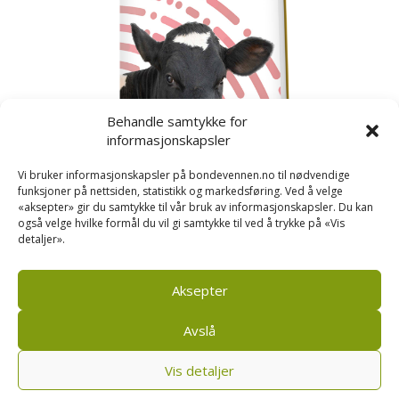
Behandle samtykke for
informasjonskapsler
Vi bruker informasjonskapsler på bondevennen.no til nødvendige
funksjoner på nettsiden, statistikk og markedsføring. Ved å velge
«aksepter» gir du samtykke til vår bruk av informasjonskapsler. Du kan
også velge hvilke formål du vil gi samtykke til ved å trykke på «Vis
detaljer».
Kusignal
Bondevennen har samla den populære serien vår
om kusignal i eit eige hefte.
Aksepter
Avslå
Vis detaljer
Bondevennen SA, Pb 208, sentrum, 4001 Stavanger