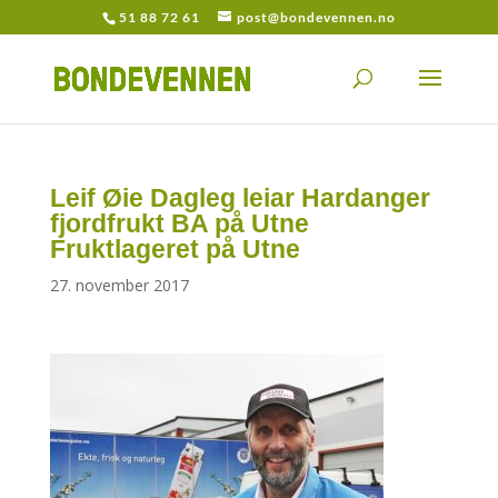
51 88 72 61
post@bondevennen.no
Leif Øie Dagleg leiar Hardanger
fjordfrukt BA på Utne
Fruktlageret på Utne
27. november 2017