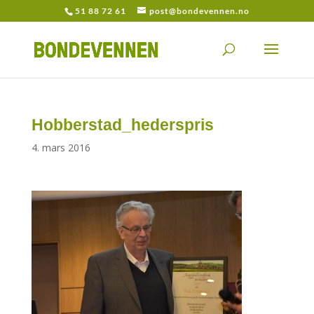
51 88 72 61
post@bondevennen.no
Hobberstad_hederspris
4. mars 2016